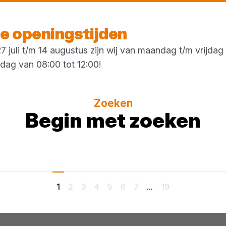
Morgen weer open
vanaf 08:00 uur
 openingstijden
 juli t/m 14 augustus zijn wij van maandag t/m vrijda
rdag van 08:00 tot 12:00!
Zoeken
Begin met zoeken
1
2
3
4
5
6
7
...
19