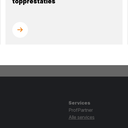
topprestaties
Services
ProfPartner
Alle services