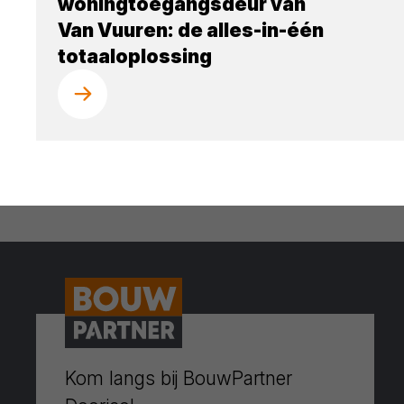
woningtoegangsdeur van
Van Vuuren: de alles-in-één
totaaloplossing
Kom langs bij BouwPartner