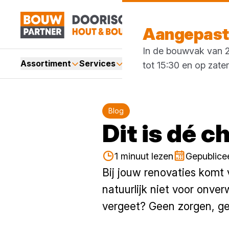
Aangepaste
In de bouwvak van 27
Assortiment
Services
Merken
Acties
Blogs
tot 15:30 en op zate
Blog
Dit is dé c
1 minuut lezen
Gepublice
Bij jouw renovaties komt 
natuurlijk niet voor onve
vergeet? Geen zorgen, geb