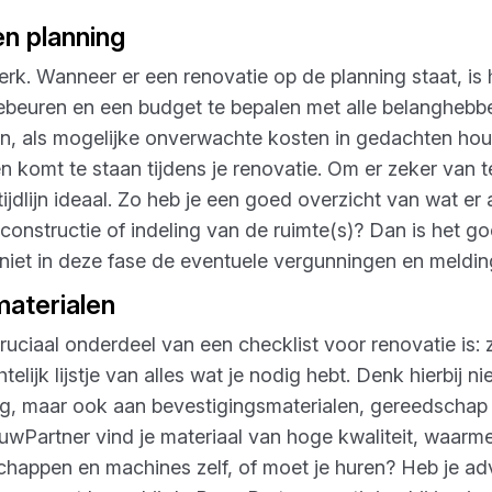
en planning
rk. Wanneer er een renovatie op de planning staat, is h
ebeuren en een budget te bepalen met alle belanghebbe
n, als mogelijke onverwachte kosten in gedachten houd
komt te staan tijdens je renovatie. Om er zeker van te 
ijdlijn ideaal. Zo heb je een goed overzicht van wat e
e constructie of indeling van de ruimte(s)? Dan is het 
 niet in deze fase de eventuele vergunningen en meldin
materialen
uciaal onderdeel van een checklist voor renovatie is: z
elijk lijstje van alles wat je nodig hebt. Denk hierbij n
ing, maar ook aan bevestigingsmaterialen, gereedschap 
wPartner vind je materiaal van hoge kwaliteit, waarm
schappen en machines zelf, of moet je huren? Heb je ad