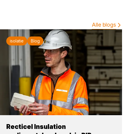
Alle blogs
isolatie
Blog
Recticel Insulation