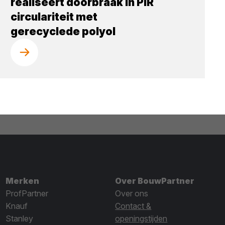
realiseert doorbraak in PIR
circulariteit met
gerecyclede polyol
Merken
Over BouwPartner
ProfPartner
Over ons
Knauf
Contact &
Stanley
openingstijden