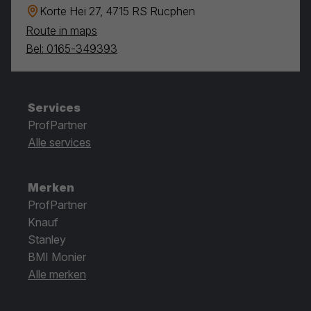
Korte Hei 27, 4715 RS Rucphen
Route in maps
Bel: 0165-349393
Services
ProfPartner
Alle services
Merken
ProfPartner
Knauf
Stanley
BMI Monier
Alle merken