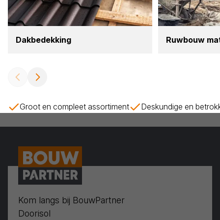
Dak­be­dek­king
Ruw­bouw mate­
Groot en compleet assortiment
Deskundige en betrok
Kom langs bij BouwPartner
Doorisol