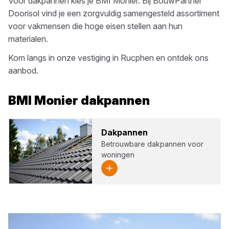
Voor
dakpannen
kies je
BMI Monier
. Bij
BouwPartner
Doorisol
vind je een zorgvuldig samengesteld assortiment
voor vakmensen die hoge eisen stellen aan hun
materialen.
Kom langs in onze vestiging in
Rucphen
en ontdek ons
aanbod.
BMI Monier
dakpannen
Dak­pan­nen
Betrouwbare dakpannen voor
woningen