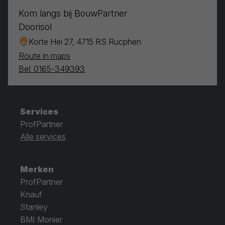
Kom langs bij BouwPartner
Doorisol
Korte Hei 27, 4715 RS Rucphen
Route in maps
Bel: 0165-349393
Services
ProfPartner
Alle services
Merken
ProfPartner
Knauf
Stanley
BMI Monier