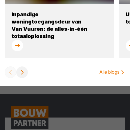
Inpandige
U
woningtoegangsdeur van
t
Van Vuuren: de alles-in-één
totaaloplossing
Alle blogs