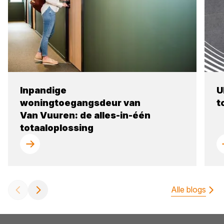
Inpandige
U
woningtoegangsdeur van
t
Van Vuuren: de alles-in-één
totaaloplossing
Alle blogs