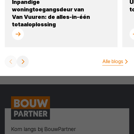
Inpandige
U
woningtoegangsdeur van
t
Van Vuuren: de alles-in-één
totaaloplossing
Alle blogs
Kom langs bij BouwPartner