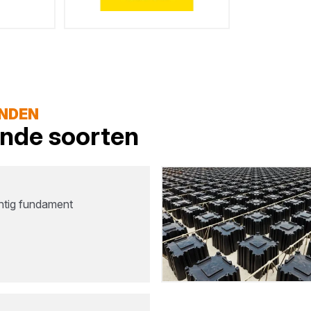
ANDEN
lende soorten
htig fundament