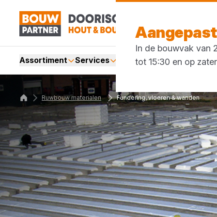
Aangepaste
In de bouwvak van 27
Assortiment
Services
Merken
Acties
Blogs
tot 15:30 en op zate
Ruwbouw materialen
Fundering, vloeren & wanden