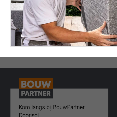
Kom langs bij BouwPartner
Doorisol