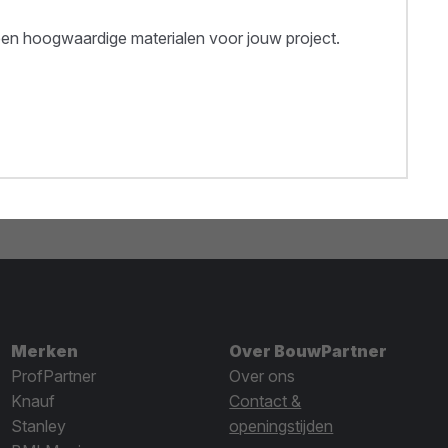
een hoogwaardige materialen voor jouw project.
Merken
Over BouwPartner
ProfPartner
Over ons
Knauf
Contact &
Stanley
openingstijden