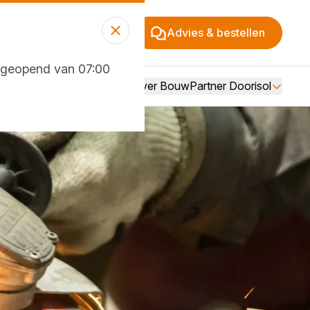
Advies & bestellen
g geopend van 07:00
Over BouwPartner Doorisol