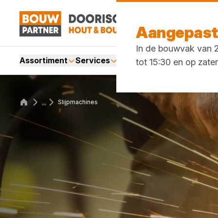
Aangepaste
In de bouwvak van 27
Assortiment
Services
Merken
Acties
Blogs
tot 15:30 en op zate
...
Slijpmachines