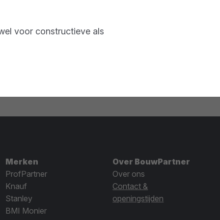
el voor constructieve als
Merken
Over BouwPartner
ProfPartner
Over ons
Knauf
Contact &
Stanley
openingstijden
BMI Monier