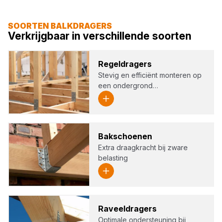
SOORTEN BALKDRAGERS
Verkrijgbaar in verschillende soorten
Regel­dra­gers
Stevig en efficiënt monteren op
een ondergrond…
Bak­schoe­nen
Extra draagkracht bij zware
belasting
Raveel­dra­gers
Optimale ondersteuning bij