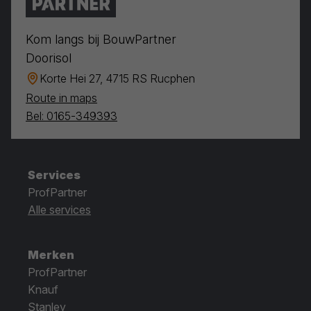
Kom langs bij BouwPartner
Doorisol
Korte Hei 27, 4715 RS Rucphen
Route in maps
Bel: 0165-349393
Services
ProfPartner
Alle services
Merken
ProfPartner
Knauf
Stanley