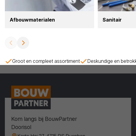
Afbouw­ma­te­ri­a­len
Sani­tair
Groot en compleet assortiment
Deskundige en betrok
Kom langs bij BouwPartner
Doorisol
Korte Hei 27, 4715 RS Rucphen