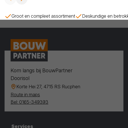
Groot en compleet assortiment
Deskundige en betrok
Kom langs bij BouwPartner
Doorisol
Korte Hei 27, 4715 RS Rucphen
Route in maps
Bel: 0165-349393
Services