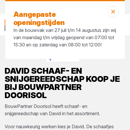
Vandaag open
tot 17:30 uur
Aangepaste
openingstijden
In de bouwvak van 27 juli t/m 14 augustus zijn wij
van maandag t/m vrijdag geopend van 07:00 tot
15:30 en op zaterdag van 08:00 tot 12:00!
Merken
David
DAVID
SCHAAF- EN
SNIJGEREEDSCHAP
KOOP JE
BIJ
BOUWPARTNER
DOORISOL
BouwPartner Doorisol
heeft
schaaf- en
snijgereedschap
van
David
in het assortiment.
Voor nauwkeurig werken kies je David. De schaafjes