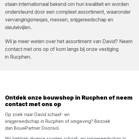
staan internationaal bekend om hun kwaliteit en worden
ondersteund door een compleet assortiment, waaronder
vervangingsmesjes, messen, snijgereedschap en
sleutelvijlen.
Wil je meer weten over het assortiment van
David
? Neem
contact met ons op of kom langs bij onze vestiging
in
Rucphen
.
Ontdek onze bouwshop in
Rucphen
of neem
contact met ons op
Op zoek naar
David
schaaf- en
snijgereedschap
in
Rucphen
of omgeving? Bezoek
dan
BouwPartner Doorisol
.
Wij hebben diverse soorten
schaaf- en snijgereedschap
in