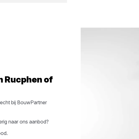
in
Rucphen
of
echt bij
BouwPartner
erig naar ons aanbod?
bod.