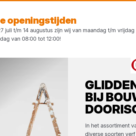
Vandaag open
vanaf 08:00 uur
 openingstijden
 juli t/m 14 augustus zijn wij van maandag t/m vrijda
rdag van 08:00 tot 12:00!
GLIDDE
BIJ
BOU
DOORIS
In het assortiment 
diverse soorten
verf