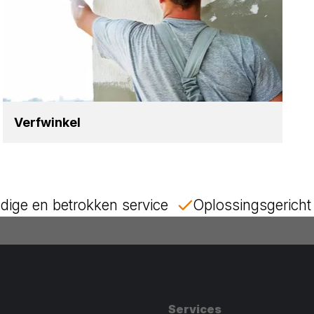
Verf­win­kel
dige en betrokken service
Oplossingsgericht 
Services