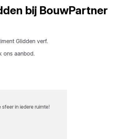
dden
bij
BouwPartner
timent
Glidden
verf
.
k ons aanbod.
sfeer in iedere ruimte!