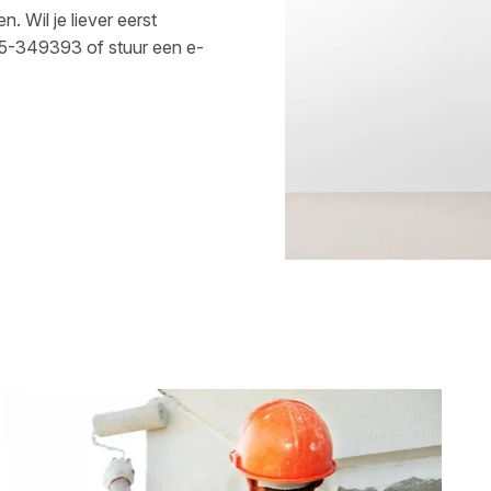
. Wil je liever eerst
5-349393
of stuur een e-