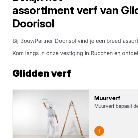
assortiment
verf
van
Gli
Doorisol
Bij
BouwPartner Doorisol
vind je een breed assor
Kom langs in onze vestiging in
Rucphen
en ontde
Glidden
verf
Muur­verf
Muurverf bepaalt de 