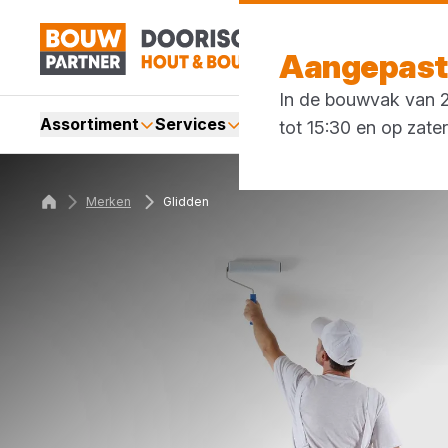
Aangepaste
In de bouwvak van 27
Assortiment
Services
Merken
Acties
Blogs
tot 15:30 en op zate
Merken
Glidden