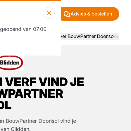
Advies & bestellen
g geopend van 07:00
Over BouwPartner Doorisol
N
VERF
VIND JE
WPARTNER
OL
van
BouwPartner Doorisol
vind je
van
Glidden
.