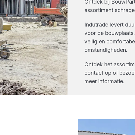
Ontdek bij
BouwPart
assortiment
schrage
Indutrade levert du
voor de bouwplaats.
veilig en comfortab
omstandigheden.
Ontdek het assorti
contact op of bezoe
meer informatie.