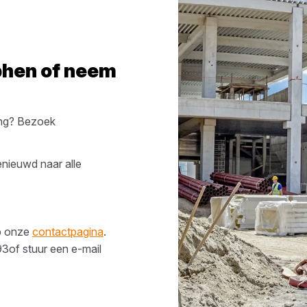
phen
of neem
ng? Bezoek
enieuwd naar alle
op onze
contactpagina
.
93
of stuur een e-mail