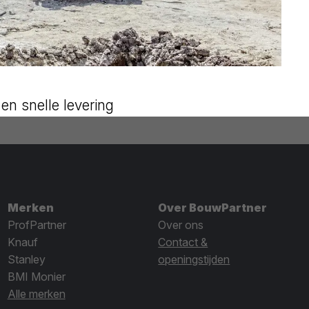
en snelle levering
Merken
Over BouwPartner
ProfPartner
Over ons
Knauf
Contact &
Stanley
openingstijden
BMI Monier
Alle merken