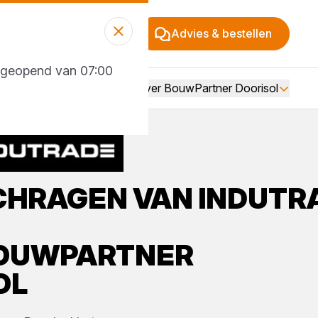
Advies & bestellen
g geopend van 07:00
Over BouwPartner Doorisol
CHRAGEN
VAN
INDUTR
OUWPARTNER
OL