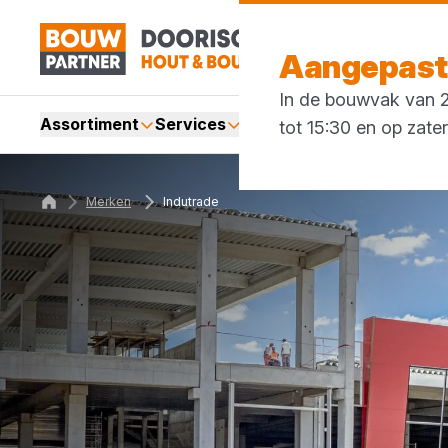
Aangepaste
In de bouwvak van 27
Assortiment
Services
Merken
Acties
Blogs
tot 15:30 en op zate
Merken
Indutrade