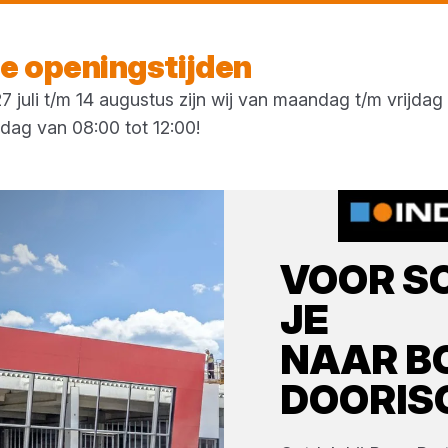
Morgen weer open
vanaf 08:00 uur
 openingstijden
 juli t/m 14 augustus zijn wij van maandag t/m vrijda
rdag van 08:00 tot 12:00!
VOOR
S
JE
NAAR
B
DOORIS