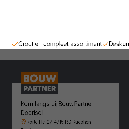
Groot en compleet assortiment
Deskun
Kom langs bij BouwPartner
Doorisol
Korte Hei 27, 4715 RS Rucphen