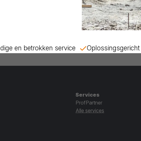
dige en betrokken service
Oplossingsgericht 
Services
ProfPartner
Alle services