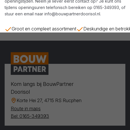
openingstijden. Neem je liever eerst contact op? Je kunt ons
tijdens openingsuren telefonisch bereiken op
0165-349393
, of
stuur een email naar
info@bouwpartnerdoorisol.nl
.
Groot en compleet assortiment
Deskundige en betrok
Kom langs bij BouwPartner
Doorisol
Korte Hei 27, 4715 RS Rucphen
Route in maps
Bel: 0165-349393