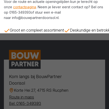
Voor de route en actuele openingstijden kun je terecht op
onze
contactpagina
. Neem je liever eerst contact op? Bel ons
op
0165-349393
of stuur een e-mail
naar
info@bouwpartnerdoorisol.nl
.
Groot en compleet assortiment
Deskundige en betrok
Kom langs bij BouwPartner
Doorisol
Korte Hei 27, 4715 RS Rucphen
Route in maps
Bel: 0165-349393