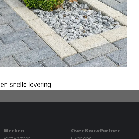
en snelle levering
Merken
Over BouwPartner
ProfPartner
Over ons