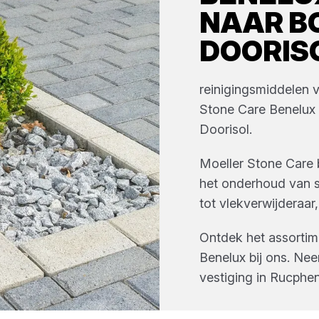
NAAR
B
DOORIS
reinigingsmiddelen 
Stone Care Benelux
Doorisol
.
Moeller Stone Care b
het onderhoud van s
tot vlekverwijderaar
Ontdek het assorti
Benelux
bij ons. Ne
vestiging in
Rucphe