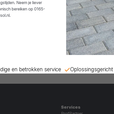
stijden. Neem je liever
fonisch bereiken op
0165-
ol.nl
.
dige en betrokken service
Oplossingsgericht 
Services
ProfPartner