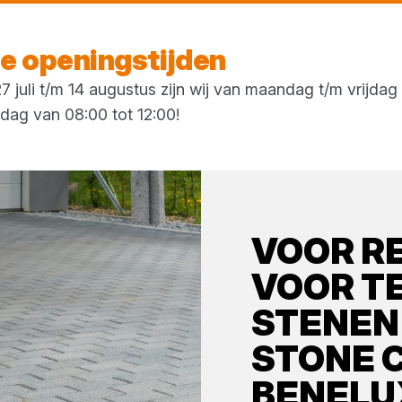
Morgen weer open
vanaf 08:00 uur
 openingstijden
 juli t/m 14 augustus zijn wij van maandag t/m vrijda
rdag van 08:00 tot 12:00!
VOOR
R
VOOR T
STENEN
STONE 
BENELU