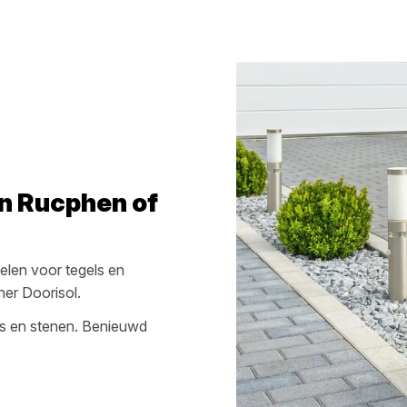
in
Rucphen
of
elen voor tegels en
er Doorisol
.
ls en stenen
. Benieuwd