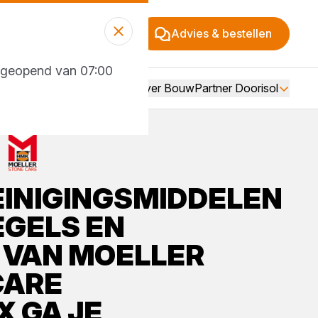
Advies & bestellen
g geopend van 07:00
Over BouwPartner Doorisol
EINIGINGSMIDDELEN
EGELS EN
VAN
MOELLER
CARE
X
GA JE