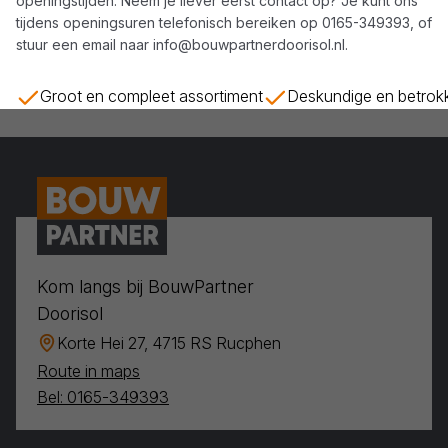
openingstijden. Neem je liever eerst contact op? Je kunt ons
tijdens openingsuren telefonisch bereiken op
0165-349393
, of
stuur een email naar
info@bouwpartnerdoorisol.nl
.
Groot en compleet assortiment
Deskundige en betrok
Kom langs bij BouwPartner
Doorisol
Korte Hei 27, 4715 RS Rucphen
Route in maps
Bel: 0165-349393