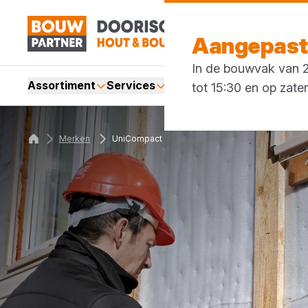
Aangepaste
In de bouwvak van 27
Assortiment
Services
Merken
Acties
Blogs
tot 15:30 en op zate
Merken
UniCompact