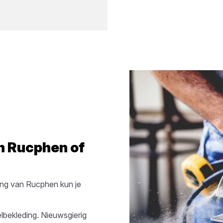
in
Rucphen
of
ing van
Rucphen
kun je
lbekleding
. Nieuwsgierig