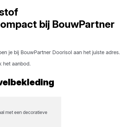
stof
Compact
bij
BouwPartner
en je bij
BouwPartner Doorisol
aan het juiste adres.
k het aanbod.
velbekleding
aal met een decoratieve