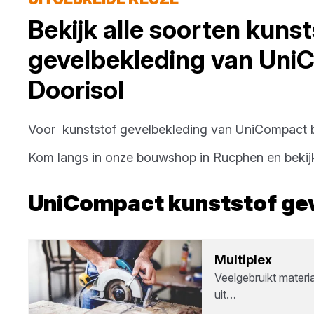
Bekijk alle soorten
kunst
gevelbekleding
van
Uni
Doorisol
Voor
kunststof gevelbekleding
van
UniCompact
b
Kom langs in onze bouwshop in
Rucphen
en bekij
UniCompact
kunststof ge
Mul­ti­plex
Veelgebruikt materi
uit…