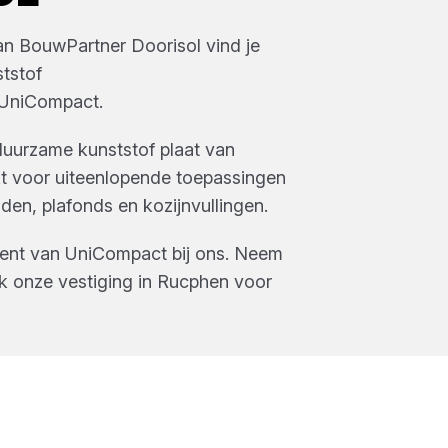
van
BouwPartner Doorisol
vind je
tstof
UniCompact
.
uurzame kunststof plaat van
ikt voor uiteenlopende toepassingen
den, plafonds en kozijnvullingen.
ment van
UniCompact
bij ons. Neem
k onze vestiging in
Rucphen
voor