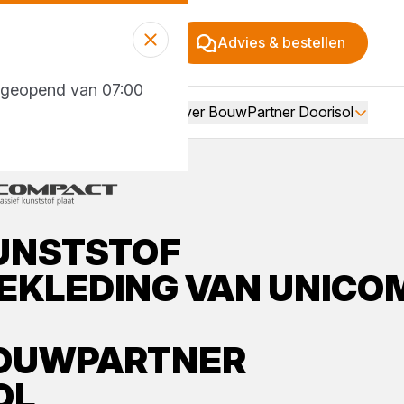
Advies & bestellen
g geopend van 07:00
Over BouwPartner Doorisol
UNSTSTOF
EKLEDING
VAN
UNICO
OUWPARTNER
OL