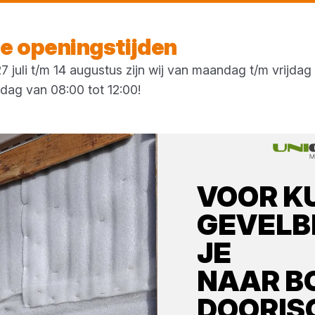
Vandaag open
tot 17:30 uur
 openingstijden
 juli t/m 14 augustus zijn wij van maandag t/m vrijda
rdag van 08:00 tot 12:00!
VOOR
K
GEVELB
JE
NAAR
B
DOORIS