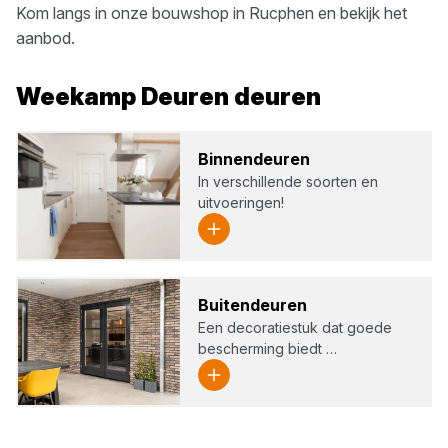
Kom langs in onze bouwshop in
Rucphen
en bekijk het
aanbod.
Weekamp Deuren
deuren
Bin­nen­deu­ren
In verschillende soorten en
uitvoeringen!
Bui­ten­deu­ren
Een decoratiestuk dat goede
bescherming biedt …