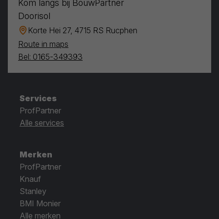
Kom langs bij BouwPartner
Doorisol
Korte Hei 27, 4715 RS Rucphen
Route in maps
Bel: 0165-349393
Services
ProfPartner
Alle services
Merken
ProfPartner
Knauf
Stanley
BMI Monier
Alle merken