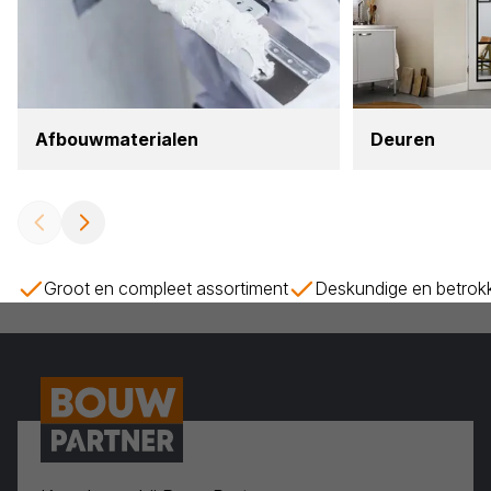
Afbouw­ma­te­ri­a­len
Deu­ren
Groot en compleet assortiment
Deskundige en betrok