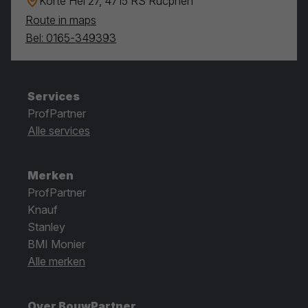
Korte Hei 27, 4715 RS Rucphen
Route in maps
Bel: 0165-349393
Services
ProfPartner
Alle services
Merken
ProfPartner
Knauf
Stanley
BMI Monier
Alle merken
Over BouwPartner