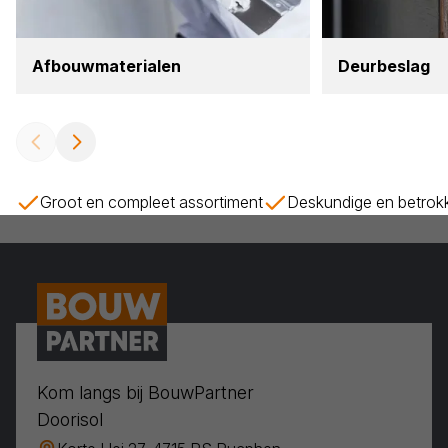
Afbouw­ma­te­ri­a­len
Deur­be­slag
Groot en compleet assortiment
Deskundige en betrok
Kom langs bij BouwPartner
Doorisol