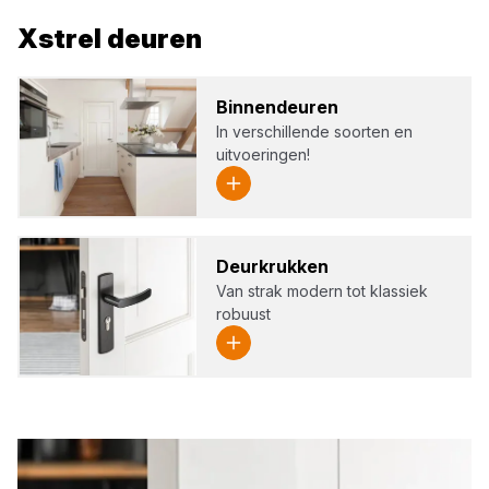
Xstrel
deuren
Bin­nen­deu­ren
In verschillende soorten en
uitvoeringen!
Deur­kruk­ken
Van strak modern tot klassiek
robuust