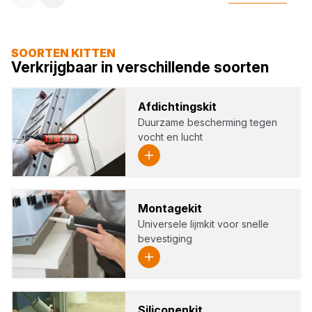
SOORTEN KITTEN
Verkrijgbaar in verschillende soorten
Afdich­tings­kit
Duurzame bescherming tegen
vocht en lucht
Mon­ta­ge­kit
Universele lijmkit voor snelle
bevestiging
Sili­co­nen­kit