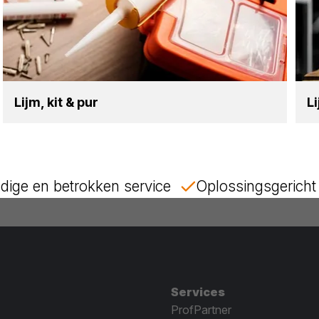
Lijm, kit
&
pur
L
dige en betrokken service
Oplossingsgericht 
Services
ProfPartner