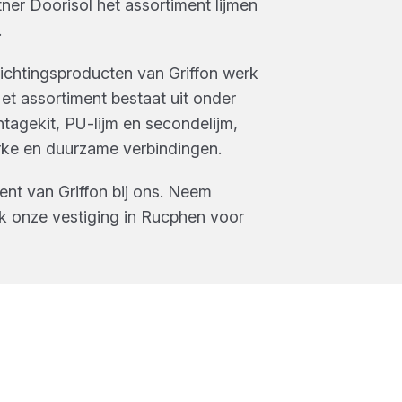
ner Doorisol
het assortiment
lijmen
.
dichtingsproducten van Griffon werk
 Het assortiment bestaat uit onder
tagekit, PU-lijm en secondelijm,
rke en duurzame verbindingen.
ment van
Griffon
bij ons. Neem
k onze vestiging in
Rucphen
voor