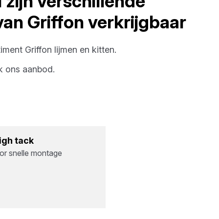
l
zijn verschillende
van
Griffon
verkrijgbaar
timent
Griffon
lijmen en kitten
.
k ons aanbod.
High tack
or snelle montage