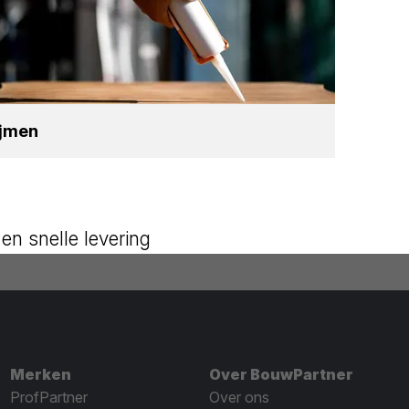
ij­men
en snelle levering
Merken
Over BouwPartner
ProfPartner
Over ons