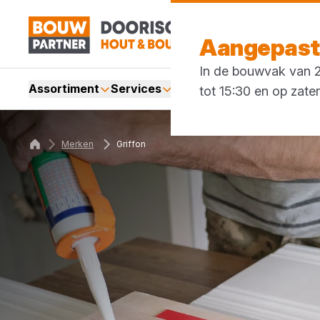
Aangepaste
In de bouwvak van 27
Assortiment
Services
Merken
Acties
Blogs
tot 15:30 en op zate
Merken
Griffon