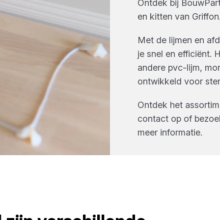
Ontdek bij
BouwPart
en kitten
van
Griffon
Met de lijmen en af
je snel en efficiënt.
andere pvc-lijm, mon
ontwikkeld voor ste
Ontdek het assorti
contact op of bezoe
meer informatie.