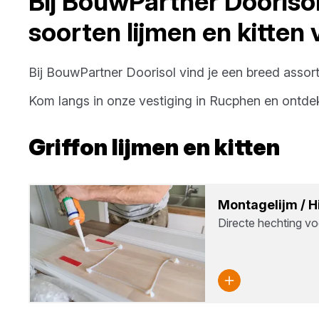
Bij
BouwPartner Dooriso
soorten
lijmen en kitten
Bij
BouwPartner Doorisol
vind je een breed assor
Kom langs in onze vestiging in
Rucphen
en ontde
Griffon
lijmen en kitten
Mon­ta­ge­lijm / 
Directe hechting vo