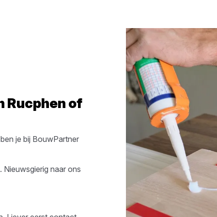
in
Rucphen
of
ben je bij
BouwPartner
. Nieuwsgierig naar ons
n. Liever eerst contact