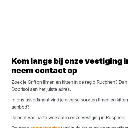
Kom langs bij onze vestiging 
neem contact op
Zoek je
Griffon
lijmen en kitten
in de regio
Rucphen
? Dan 
Doorisol
aan het juiste adres.
In ons assortiment vind je diverse soorten
lijmen en kitten
aanbod?
Je bent van harte welkom in onze vestiging in
Rucphen
.
Op onze
contactpagina
vind je de route en openingstijde