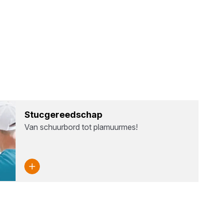
Stuc­ge­reed­schap
Van schuurbord tot plamuurmes!