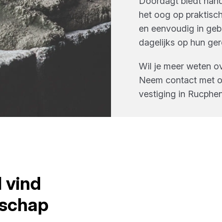
Doordagt biedt han
het oog op praktisc
en eenvoudig in geb
dagelijks op hun g
Wil je meer weten o
Neem contact met on
vestiging in
Rucphe
l
vind
schap