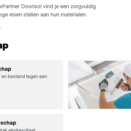
Partner Doorisol
vind je een zorgvuldig
e eisen stellen aan hun materialen.
n
.
ap
schap
d en bestand tegen een
d­schap
rak eindresultaat