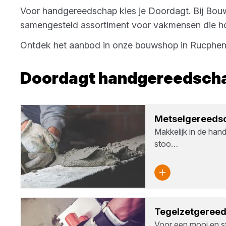
Voor
handgereedschap
kies je
Doordagt
. Bij
Bouw
samengesteld assortiment voor vakmensen die hog
Ontdek het aanbod in onze bouwshop in
Rucphe
Doordagt
handgereedsch
Met­sel­ge­reed­
Makkelijk in de han
stoo…
Tegel­zet­ge­ree
Voor een mooi en st