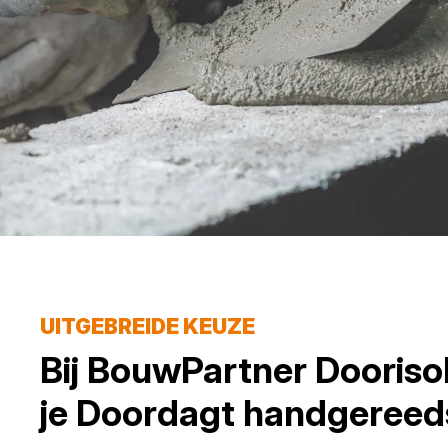
UITGEBREIDE KEUZE
Bij
BouwPartner Dooriso
je
Doordagt
handgereed