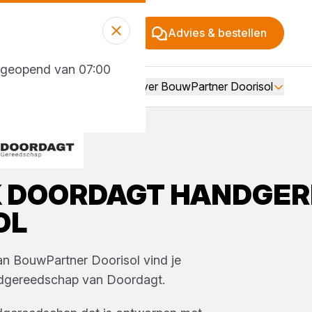
Advies & bestellen
g geopend van 07:00
Over BouwPartner Doorisol
K
DOORDAGT
HANDGER
OL
van
BouwPartner Doorisol
vind je
dgereedschap
van
Doordagt
.