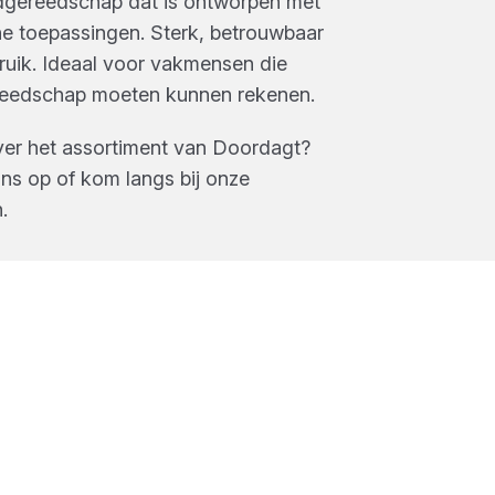
dgereedschap dat is ontworpen met
he toepassingen. Sterk, betrouwbaar
ruik. Ideaal voor vakmensen die
ereedschap moeten kunnen rekenen.
ver het assortiment van
Doordagt
?
s op of kom langs bij onze
n
.