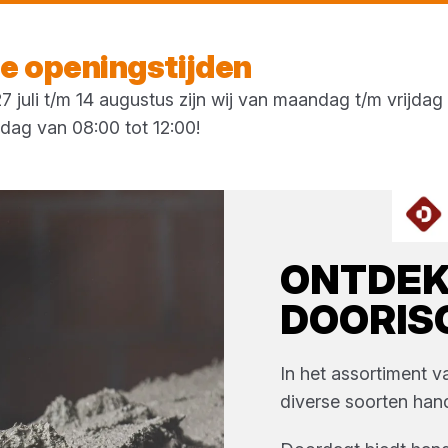
Morgen weer open
vanaf 07:00 uur
 openingstijden
 juli t/m 14 augustus zijn wij van maandag t/m vrijda
rdag van 08:00 tot 12:00!
ONTDE
DOORIS
In het assortiment 
diverse soorten
han