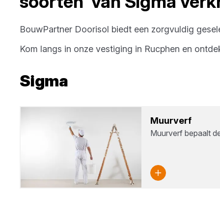
soorten
van
Sigma
verkr
BouwPartner Doorisol
biedt een zorgvuldig gesel
Kom langs in onze vestiging in
Rucphen
en ontde
Sigma
Muur­verf
Muurverf bepaalt de 