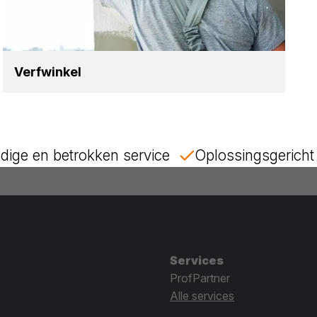
Verf­win­kel
dige en betrokken service
Oplossingsgericht 
Services
ProfPartner
Alle services