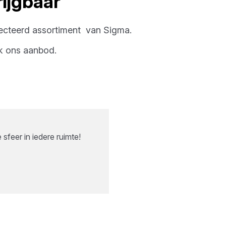
ijgbaar
ecteerd assortiment
van
Sigma
.
k ons aanbod.
sfeer in iedere ruimte!