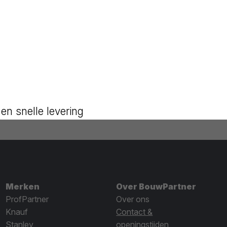
en snelle levering
Merken
Over BouwPartner
ProfPartner
Over ons
Knauf
Contact &
Stanley
openingstijden