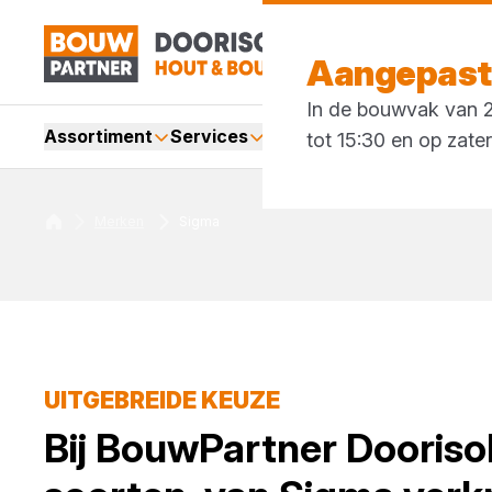
Aangepaste
In de bouwvak van 27
Assortiment
Services
Merken
Acties
Blogs
tot 15:30 en op zate
Merken
Sigma
UITGEBREIDE KEUZE
Bij
BouwPartner Dooriso