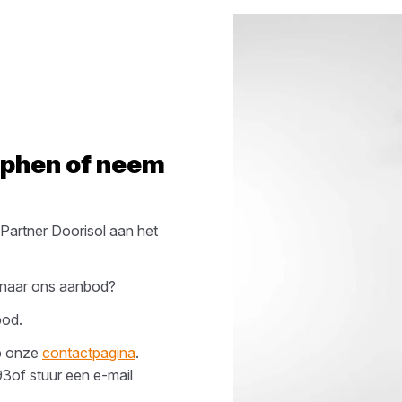
phen
of neem
artner Doorisol
aan het
g naar ons aanbod?
bod.
op onze
contactpagina
.
93
of stuur een e-mail