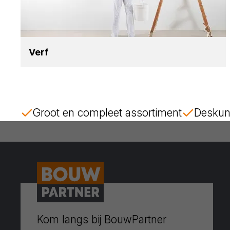
Verf
Groot en compleet assortiment
Deskun
Kom langs bij BouwPartner