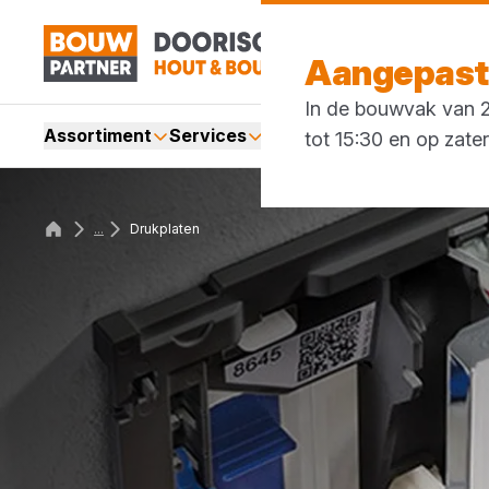
Aangepaste
In de bouwvak van 27
Assortiment
Services
Merken
Acties
Blogs
tot 15:30 en op zate
...
Drukplaten