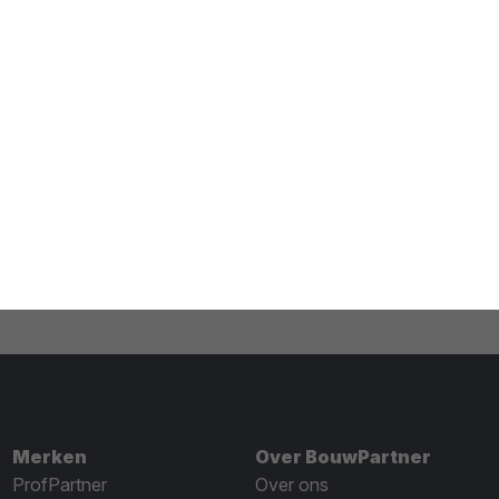
Merken
Over BouwPartner
ProfPartner
Over ons